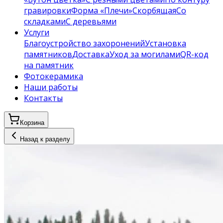
гравировки
Форма «Плечи»
Скорбящая
Со
складками
С деревьями
Услуги
Благоустройство захоронений
Установка
памятников
Доставка
Уход за могилами
QR-код
на памятник
Фотокерамика
Наши работы
Контакты
Корзина
Назад к разделу