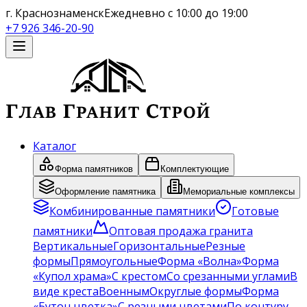
г. Краснознаменск
Ежедневно с 10:00 до 19:00
+7 926 346-20-90
Каталог
Форма памятников
Комплектующие
Оформление памятника
Мемориальные комплексы
Комбинированные памятники
Готовые
памятники
Оптовая продажа гранита
Вертикальные
Горизонтальные
Резные
формы
Прямоугольные
Форма «Волна»
Форма
«Купол храма»
С крестом
Со срезанными углами
В
виде креста
Военным
Округлые формы
Форма
«Бутон цветка»
С резными цветами
По контуру