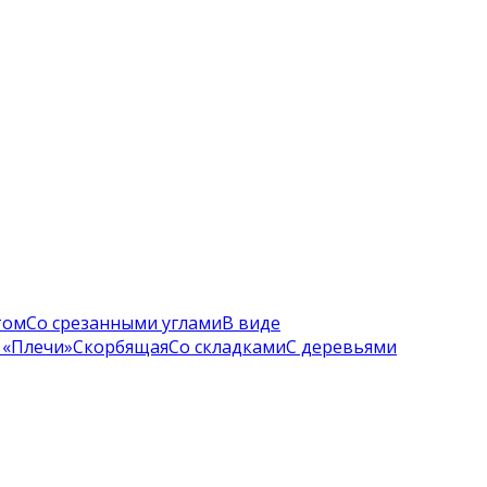
том
Со срезанными углами
В виде
 «Плечи»
Скорбящая
Со складками
С деревьями