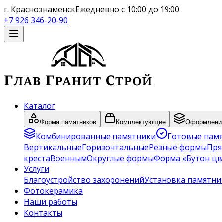
г. Краснознаменск
Ежедневно с 10:00 до 19:00
+7 926 346-20-90
Каталог
Форма памятников
Комплектующие
Оформление
Комбинированные памятники
Готовые пам
Вертикальные
Горизонтальные
Резные формы
Пря
креста
Военным
Округлые формы
Форма «Бутон цв
Услуги
Благоустройство захоронений
Установка памятни
Фотокерамика
Наши работы
Контакты