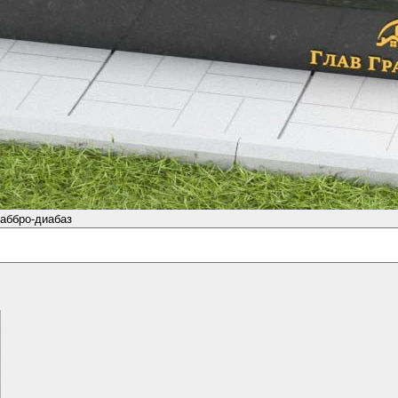
аббро-диабаз