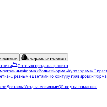
 памятника
Мемориальные комплексы
ятники
Оптовая продажа гранита
моугольные
Форма «Волна»
Форма «Купол храма»
С крес
етка»
С резными цветами
По контуру гравировки
Форма
ков
Доставка
Уход за могилами
QR-код на памятник