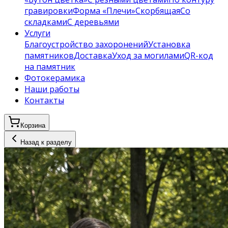
гравировки
Форма «Плечи»
Скорбящая
Со
складками
С деревьями
Услуги
Благоустройство захоронений
Установка
памятников
Доставка
Уход за могилами
QR-код
на памятник
Фотокерамика
Наши работы
Контакты
Корзина
Назад к разделу