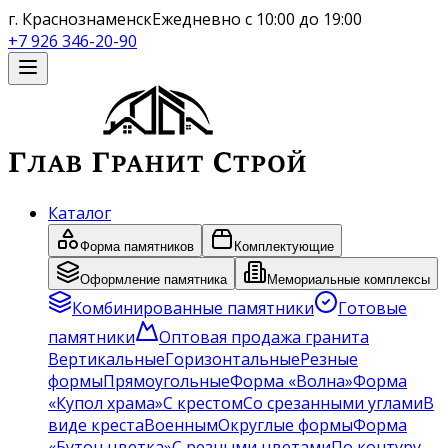
г. Краснознаменск
Ежедневно с 10:00 до 19:00
+7 926 346-20-90
Каталог
Форма памятников
Комплектующие
Оформление памятника
Мемориальные комплексы
Комбинированные памятники
Готовые
памятники
Оптовая продажа гранита
Вертикальные
Горизонтальные
Резные
формы
Прямоугольные
Форма «Волна»
Форма
«Купол храма»
С крестом
Со срезанными углами
В
виде креста
Военным
Округлые формы
Форма
«Бутон цветка»
С резными цветами
По контуру