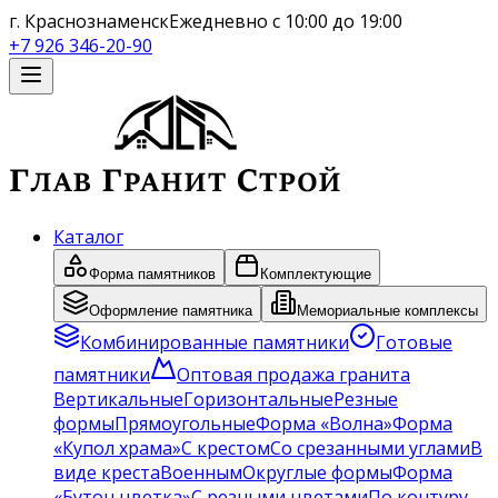
г. Краснознаменск
Ежедневно с 10:00 до 19:00
+7 926 346-20-90
Каталог
Форма памятников
Комплектующие
Оформление памятника
Мемориальные комплексы
Комбинированные памятники
Готовые
памятники
Оптовая продажа гранита
Вертикальные
Горизонтальные
Резные
формы
Прямоугольные
Форма «Волна»
Форма
«Купол храма»
С крестом
Со срезанными углами
В
виде креста
Военным
Округлые формы
Форма
«Бутон цветка»
С резными цветами
По контуру