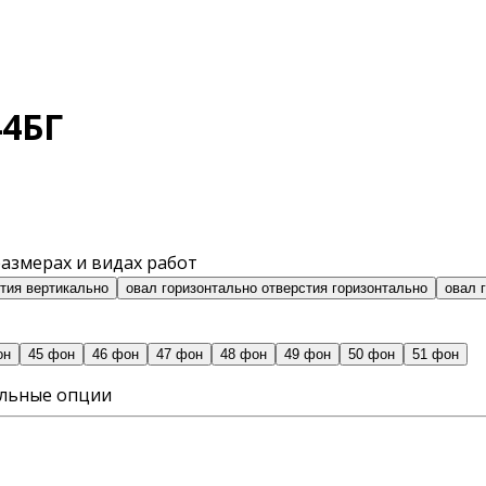
44БГ
азмерах и видах работ
стия вертикально
овал горизонтально отверстия горизонтально
овал 
он
45 фон
46 фон
47 фон
48 фон
49 фон
50 фон
51 фон
ельные опции