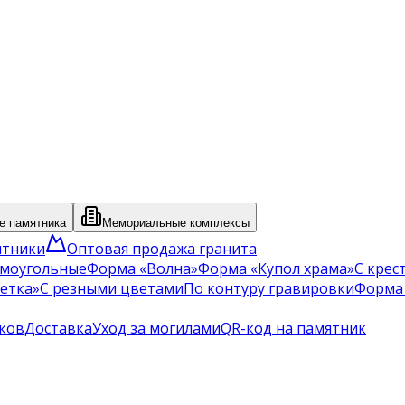
 памятника
Мемориальные комплексы
ятники
Оптовая продажа гранита
моугольные
Форма «Волна»
Форма «Купол храма»
С крес
етка»
С резными цветами
По контуру гравировки
Форма
ков
Доставка
Уход за могилами
QR-код на памятник