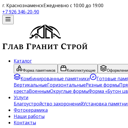
г. Краснознаменск
Ежедневно с 10:00 до 19:00
+7 926 346-20-90
Каталог
Форма памятников
Комплектующие
Оформление
Комбинированные памятники
Готовые пам
Вертикальные
Горизонтальные
Резные формы
Пря
креста
Военным
Округлые формы
Форма «Бутон цв
Услуги
Благоустройство захоронений
Установка памятни
Фотокерамика
Наши работы
Контакты