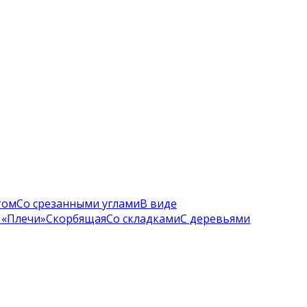
том
Со срезанными углами
В виде
 «Плечи»
Скорбящая
Со складками
С деревьями