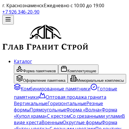
г. Краснознаменск
Ежедневно с 10:00 до 19:00
+7 926 346-20-90
Каталог
Форма памятников
Комплектующие
Оформление памятника
Мемориальные комплексы
Комбинированные памятники
Готовые
памятники
Оптовая продажа гранита
Вертикальные
Горизонтальные
Резные
формы
Прямоугольные
Форма «Волна»
Форма
«Купол храма»
С крестом
Со срезанными углами
В
виде креста
Военным
Округлые формы
Форма
«Бутон цветка»
С резными цветами
По контуру