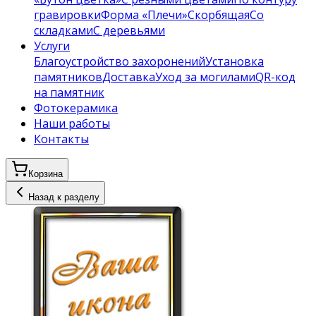
гравировки
Форма «Плечи»
Скорбящая
Со
складками
С деревьями
Услуги
Благоустройство захоронений
Установка
памятников
Доставка
Уход за могилами
QR-код
на памятник
Фотокерамика
Наши работы
Контакты
Корзина
Назад к разделу