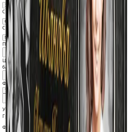
100
120
Стела: ширина
60
70
Стела: толщина
5
8
10
Подставка (высота, ширина, толщина)
Изменить
Цветник (длина, ширина, высота балки, ширина
балки)
Изменить
Фаска
?
Установка/доставка
Гравировка
ФИО и даты (гравировка станок)