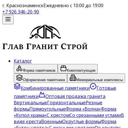
г. Краснознаменск
Ежедневно с 10:00 до 19:00
+7 926 346-20-90
Каталог
Форма памятников
Комплектующие
Оформление памятника
Мемориальные комплексы
Комбинированные памятники
Готовые
памятники
Оптовая продажа гранита
Вертикальные
Горизонтальные
Резные
формы
Прямоугольные
Форма «Волна»
Форма
«Купол храма»
С крестом
Со срезанными углами
В
виде креста
Военным
Округлые формы
Форма
«Бутон цветка»
С резными цветами
По контуру