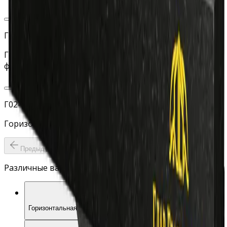
Г02-05
Горизонтальная стела Экран c неполированными
фасками
Г02-06
Горизонтальная стела с дугой справа
Предыдущий слайд
Следующий слайд
Различные варианты памятника
Г02-03
Горизонтальная стела «Телевизор»