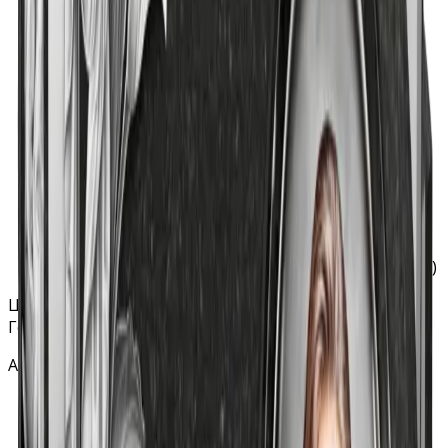
Гарантия на материал: 40 лет.
Гарантия на установку 3 года.
Полировка: бесплатно (все стороны)
Хранение на складе: бесплатно
Специальное защитное покрытие гравировки:
бесплатно
В стоимость гравировки на станке ФИО и дат
включено любое количество символов
В стоимость гравировки портрета входит
обработка, ретушь и подготовка фотографии.
Гравировка дополнительных изображений на
станке включает в себя любое количество
изображений (фон, эпитафия, свеча, цветы и т.п.)
Цветник
Горизонтальный памятник «Телевизор»
Артикул - Г02-03
Качество гранита: высшее
Гарантия на материал: 40 лет.
Гарантия на установку 3 года.