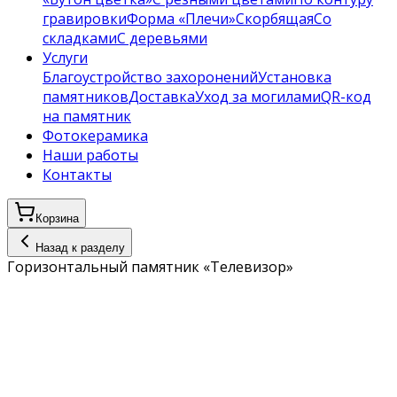
гравировки
Форма «Плечи»
Скорбящая
Со
складками
С деревьями
Услуги
Благоустройство захоронений
Установка
памятников
Доставка
Уход за могилами
QR-код
на памятник
Фотокерамика
Наши работы
Контакты
Корзина
Назад к разделу
Горизонтальный памятник «Телевизор»