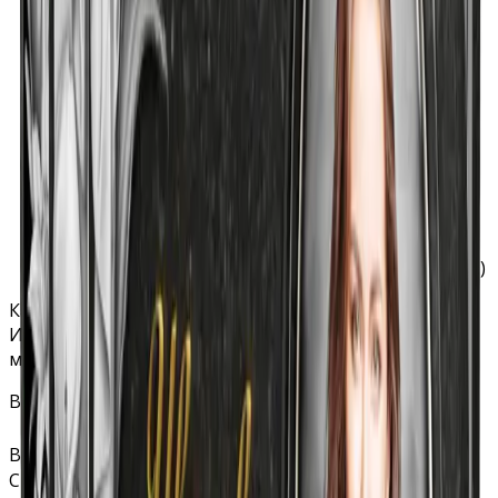
Полировка: бесплатно (все стороны)
Хранение на складе: бесплатно
Специальное защитное покрытие гравировки:
бесплатно
В стоимость гравировки на станке ФИО и дат
включено любое количество символов
В стоимость гравировки портрета входит
обработка, ретушь и подготовка фотографии.
Гравировка дополнительных изображений на
станке включает в себя любое количество
изображений (фон, эпитафия, свеча, цветы и т.п.)
Калькулятор стоимости
Изменяйте параметры — цена обновляется
мгновенно
Все размеры указаны в сантиметрах.
Вид гранита (мрамора)
▾
Стела: длина