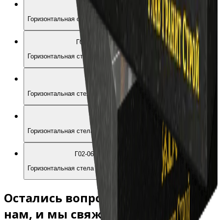
Г02-02
Горизонтальная стела в форме экрана (с фаской)
Г02-01
Горизонтальная стела в форме экрана
Г02-04
Горизонтальная стела Зкран с эффектом «корки»
Г02-05
Горизонтальная стела Экран c неполированными фасками
Г02-06
Горизонтальная стела с дугой справа
Остались вопросы? Напишите
нам, и мы свяжемся с вами в