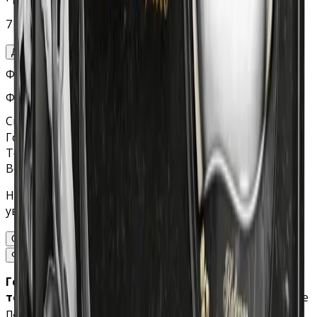
7 000 руб.
Добавить
Фотокерамика (с учётом врезки)
Фото на стекле (с учётом крепежа)
Скидка
Горизонтальный памятник «Телевизор»
Текущий выбор
Все опции и итоговая стоимость
Настройте параметры во втором столбце, чтобы
увидеть расчет и добавить товар в корзину.
Описание изделия
Варианты комплектации
Фото готовых изделий
Горизонтальный памятник
в
форме экрана
телевизора
это изысканное надгробие, воплощение
памяти на кладбище. Изготовленный из прочного