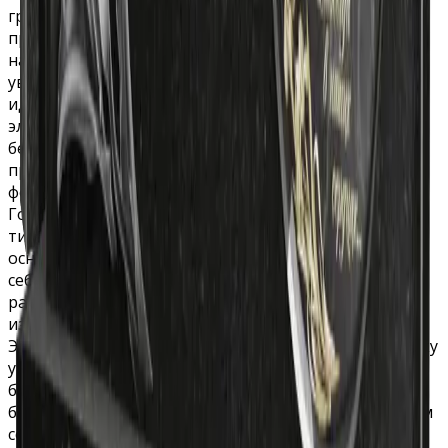
гранита или мрамора, он прекрасно сочетает в себе
прочность и уникальный вид. Его форма,
напоминающая уютное укрытие, создает атмосферу
уважения и тишины. Этот памятник является
идеальным выбором для тех, кто ценит простоту и
элегантность. Закругленный верх символизирует
бесконечность памяти, а прямоугольная форма
предоставляет достаточно места для размещения
фотографии ушедшего.
Горизонтальные памятники из гранита являются
типом надгробий, которыми обозначают, в
основном, семейные захоронения, включающих в
себя две и более могил. Однако, если позволяют
размеры могильного участка, можно заказать такое
изделие и для одиночного захоронения.
Эпитафии и рисунки придадут недорогому памятнику
уникальный вид и отразят индивидуальность
близкого человека. Оформление памятника может
быть как в виде
гравировки
, так и с использованием
современной
фотокерамики
.