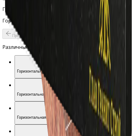
Г04-06
Горизонтальная стела овальной формы с крестом
Предыдущий слайд
Следующий слайд
Различные варианты памятника
Г04-04
Горизонтальная стела с большим крестом слева
Г04-03
Горизонтальная стела «Кресты и свечи»
Г04-02
Горизонтальная стела с крестом по центру на дуге
Г04-01