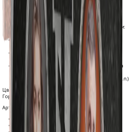
Гарантия на материал: 40 лет.
Гарантия на установку 3 года.
Полировка: бесплатно (все стороны)
Хранение на складе: бесплатно
Специальное защитное покрытие гравировки:
бесплатно
В стоимость гравировки на станке ФИО и дат
включено любое количество символов
В стоимость гравировки портрета входит
обработка, ретушь и подготовка фотографии.
Гравировка дополнительных изображений на
станке включает в себя любое количество
изображений (фон, эпитафия, свеча, цветы и т.п.)
Цветник
Горизонтальный памятник с крестом слева
Артикул - Г04-04
Качество гранита: высшее
Гарантия на материал: 40 лет.
Гарантия на установку 3 года.