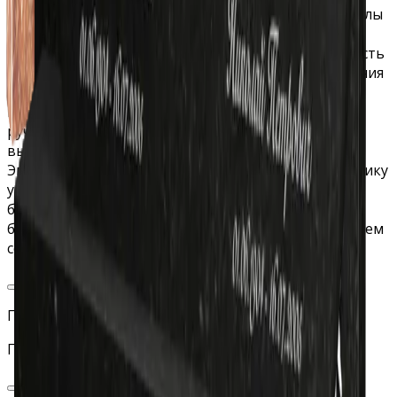
внимание, поскольку частично выдвинут за пределы
плиты, а весь его контур прорисован светлой
полоской необработанного гранита. Остальная часть
горизонтальной стелы предназначена для нанесения
портретов, надписей, траурных символов.
Изображения наносятся методом лазерной или
ручной гравировки и сохраняют свою
выразительность десятки лет.
Эпитафии и рисунки придадут недорогому памятнику
уникальный вид и отразят индивидуальность
близкого человека. Оформление памятника может
быть как в виде
гравировки
, так и с использованием
современной
фотокерамики
.
Г04-04
Горизонтальная стела с большим крестом слева