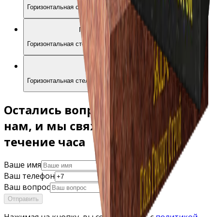
Горизонтальная стела с двумя крестами
Г04-05
Горизонтальная стела «Экран» с крестом
Г04-06
Горизонтальная стела овальной формы с крестом
Остались вопросы? Напишите
нам, и мы свяжемся с вами в
течение часа
Ваше имя
Ваш телефон
Ваш вопрос
Отправить
Нажимая на кнопку, вы соглашаетесь с
политикой