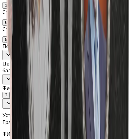
100
120
Стела: ширина
60
70
Стела: толщина
5
8
10
Подставка (высота, ширина, толщина)
Изменить
Цветник (длина, ширина, высота балки, ширина
балки)
Изменить
Фаска
?
Установка/доставка
Гравировка
ФИО и даты (гравировка станок)