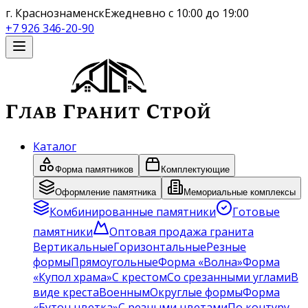
г. Краснознаменск
Ежедневно с 10:00 до 19:00
+7 926 346-20-90
Каталог
Форма памятников
Комплектующие
Оформление памятника
Мемориальные комплексы
Комбинированные памятники
Готовые
памятники
Оптовая продажа гранита
Вертикальные
Горизонтальные
Резные
формы
Прямоугольные
Форма «Волна»
Форма
«Купол храма»
С крестом
Со срезанными углами
В
виде креста
Военным
Округлые формы
Форма
«Бутон цветка»
С резными цветами
По контуру