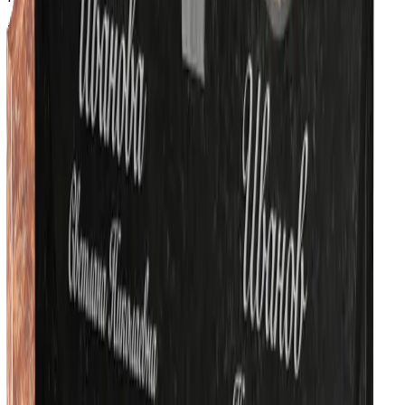
7 000 руб.
Добавить
Фотокерамика (с учётом врезки)
Фото на стекле (с учётом крепежа)
Скидка
Горизонтальный памятник с крестом слева
Текущий выбор
Все опции и итоговая стоимость
Настройте параметры во втором столбце, чтобы
увидеть расчет и добавить товар в корзину.
Описание изделия
Варианты комплектации
Фото готовых изделий
Горизонтальный памятник с крестом слева
-
Ключевым элементом композиции выступает
шестиконечный крест. Он сразу обращает на себя