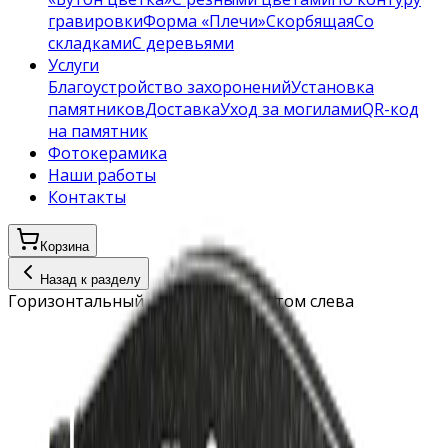
гравировки
Форма «Плечи»
Скорбящая
Со
складками
С деревьями
Услуги
Благоустройство захоронений
Установка
памятников
Доставка
Уход за могилами
QR-код
на памятник
Фотокерамика
Наши работы
Контакты
Корзина
Назад к разделу
Горизонтальный памятник с крестом слева