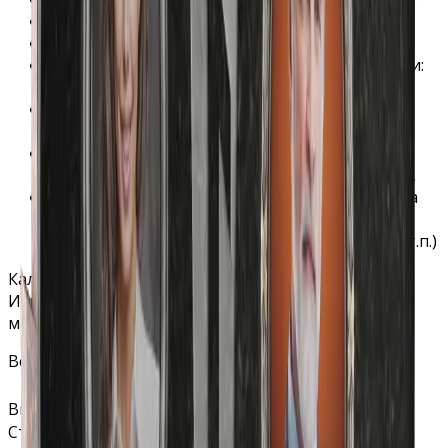
Полировка: бесплатно (все стороны)
Хранение на складе: бесплатно
Специальное защитное покрытие гравировки:
бесплатно
В стоимость гравировки на станке ФИО и дат
включено любое количество символов
В стоимость гравировки портрета входит
обработка, ретушь и подготовка фотографии.
Гравировка дополнительных изображений на
станке включает в себя любое количество
изображений (фон, эпитафия, свеча, цветы и т.п.)
Калькулятор стоимости
Изменяйте параметры — цена обновляется
мгновенно
Все размеры указаны в сантиметрах.
Вид гранита (мрамора)
▾
Стела: длина