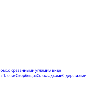
том
Со срезанными углами
В виде
 «Плечи»
Скорбящая
Со складками
С деревьями