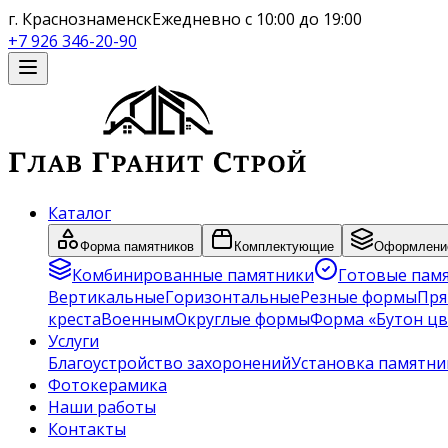
г. Краснознаменск
Ежедневно с 10:00 до 19:00
+7 926 346-20-90
Каталог
Форма памятников
Комплектующие
Оформление
Комбинированные памятники
Готовые пам
Вертикальные
Горизонтальные
Резные формы
Пря
креста
Военным
Округлые формы
Форма «Бутон цв
Услуги
Благоустройство захоронений
Установка памятни
Фотокерамика
Наши работы
Контакты