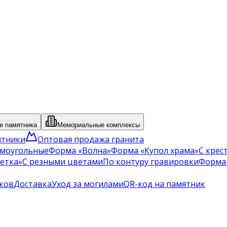
 памятника
Мемориальные комплексы
ятники
Оптовая продажа гранита
моугольные
Форма «Волна»
Форма «Купол храма»
С крес
етка»
С резными цветами
По контуру гравировки
Форма
ков
Доставка
Уход за могилами
QR-код на памятник