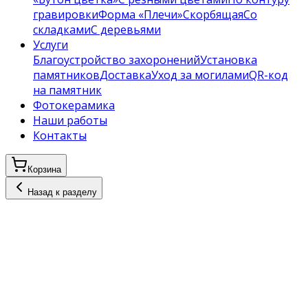
гравировки
Форма «Плечи»
Скорбящая
Со
складками
С деревьями
Услуги
Благоустройство захоронений
Установка
памятников
Доставка
Уход за могилами
QR-код
на памятник
Фотокерамика
Наши работы
Контакты
Корзина
Назад к разделу