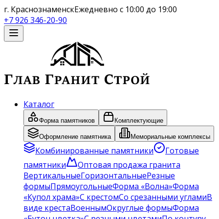
г. Краснознаменск
Ежедневно с 10:00 до 19:00
+7 926 346-20-90
Каталог
Форма памятников
Комплектующие
Оформление памятника
Мемориальные комплексы
Комбинированные памятники
Готовые
памятники
Оптовая продажа гранита
Вертикальные
Горизонтальные
Резные
формы
Прямоугольные
Форма «Волна»
Форма
«Купол храма»
С крестом
Со срезанными углами
В
виде креста
Военным
Округлые формы
Форма
«Бутон цветка»
С резными цветами
По контуру