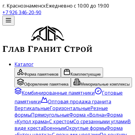
г. Краснознаменск
Ежедневно с 10:00 до 19:00
+7 926 346-20-90
Каталог
Форма памятников
Комплектующие
Оформление памятника
Мемориальные комплексы
Комбинированные памятники
Готовые
памятники
Оптовая продажа гранита
Вертикальные
Горизонтальные
Резные
формы
Прямоугольные
Форма «Волна»
Форма
«Купол храма»
С крестом
Со срезанными углами
В
виде креста
Военным
Округлые формы
Форма
«Бутон цветка»
С резными цветами
По контуру