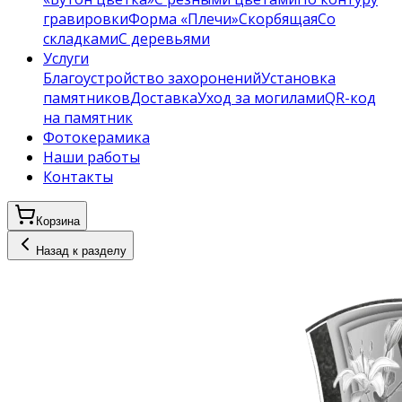
гравировки
Форма «Плечи»
Скорбящая
Со
складками
С деревьями
Услуги
Благоустройство захоронений
Установка
памятников
Доставка
Уход за могилами
QR-код
на памятник
Фотокерамика
Наши работы
Контакты
Корзина
Назад к разделу