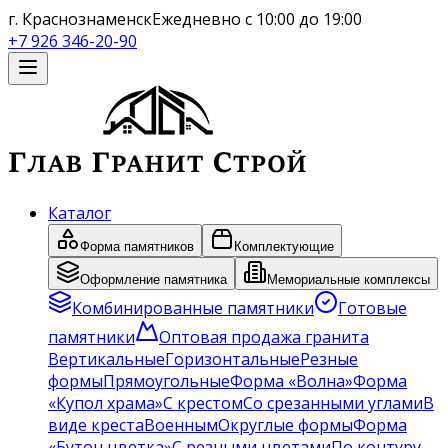
г. Краснознаменск
Ежедневно с 10:00 до 19:00
+7 926 346-20-90
Каталог
Форма памятников
Комплектующие
Оформление памятника
Мемориальные комплексы
Комбинированные памятники
Готовые
памятники
Оптовая продажа гранита
Вертикальные
Горизонтальные
Резные
формы
Прямоугольные
Форма «Волна»
Форма
«Купол храма»
С крестом
Со срезанными углами
В
виде креста
Военным
Округлые формы
Форма
«Бутон цветка»
С резными цветами
По контуру