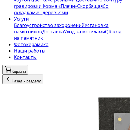
гравировки
Форма «Плечи»
Скорбящая
Со
складками
С деревьями
Услуги
Благоустройство захоронений
Установка
памятников
Доставка
Уход за могилами
QR-код
на памятник
Фотокерамика
Наши работы
Контакты
Корзина
Назад к разделу