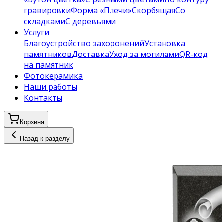
гравировки
Форма «Плечи»
Скорбящая
Со
складками
С деревьями
Услуги
Благоустройство захоронений
Установка
памятников
Доставка
Уход за могилами
QR-код
на памятник
Фотокерамика
Наши работы
Контакты
Корзина
Назад к разделу