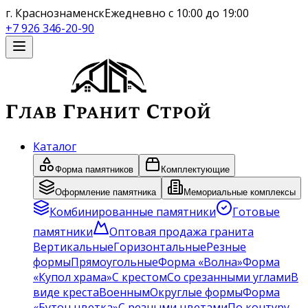
г. Краснознаменск
Ежедневно с 10:00 до 19:00
+7 926 346-20-90
Каталог
Форма памятников
Комплектующие
Оформление памятника
Мемориальные комплексы
Комбинированные памятники
Готовые
памятники
Оптовая продажа гранита
Вертикальные
Горизонтальные
Резные
формы
Прямоугольные
Форма «Волна»
Форма
«Купол храма»
С крестом
Со срезанными углами
В
виде креста
Военным
Округлые формы
Форма
«Бутон цветка»
С резными цветами
По контуру