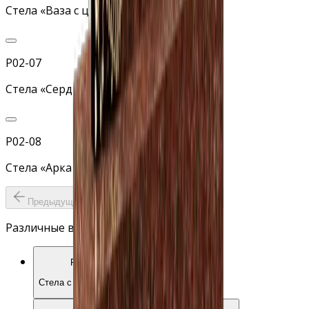
Стела «Ваза с цветами»
Р02-07
Стела «Сердце с ромашками»
Р02-08
Стела «Арка с розами»
Предыдущий слайд
Следующий слайд
Различные варианты памятника
Р02-02
Стела с розами снизу