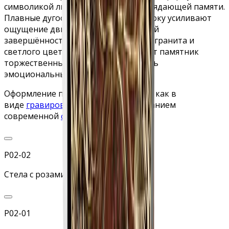
символикой любви, уважения и неувядающей памяти.
Плавные дугообразные элементы сбоку усиливают
ощущение движения и декоративной
завершённости, а контраст тёмного гранита и
светлого цветочного рельефа делает памятник
торжественным, утончённым и очень
эмоциональным по своему образу.
Оформление памятника может быть как в
виде
гравировки
, так и с использованием
современной
фотокерамики
.
Р02-02
Стела с розами снизу
Р02-01