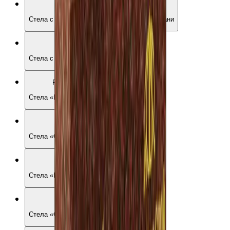
Р02-01
Стела с двумя бутонами роз по верхней грани
Р02-03
Стела с цветами, крестом и голубем
Р02-04
Стела «Розы и крест»
Р02-05
Стела «Овал, розы и крест»
Р02-06
Стела «Ваза с цветами»
Р02-07
Стела «Сердце с ромашками»