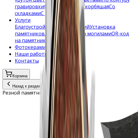
гравировки
Форма «Плечи»
Скорбящая
Со
складками
С деревьями
Услуги
Благоустройство захоронений
Установка
памятников
Доставка
Уход за могилами
QR-код
на памятник
Фотокерамика
Наши работы
Контакты
Корзина
Назад к разделу
Резной памятник с розами снизу