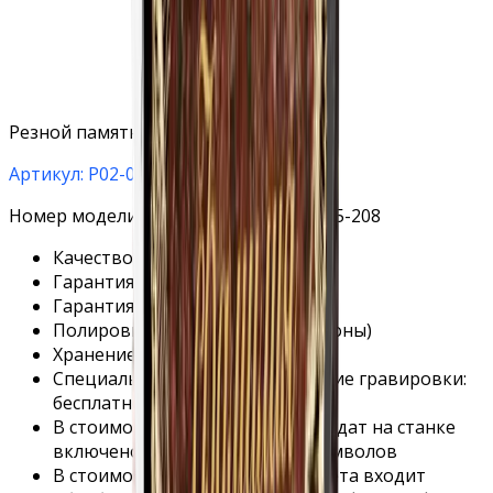
Резной памятник с розами снизу
Артикул: Р02-02
Номер модели в каталоге STL: 1-308, 5-208
Качество гранита: высшее
Гарантия на материал: 40 лет.
Гарантия на установку 3 года.
Полировка: бесплатно (все стороны)
Хранение на складе: бесплатно
Специальное защитное покрытие гравировки:
бесплатно
В стоимость гравировки ФИО и дат на станке
включено любое количество символов
В стоимость гравировки портрета входит