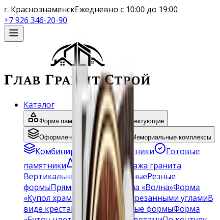
г. Краснознаменск
Ежедневно с 10:00 до 19:00
+7 926 346-20-90
Каталог
Форма памятников
Комплектующие
Оформление памятника
Мемориальные комплексы
Комбинированные памятники
Готовые
памятники
Оптовая продажа гранита
Вертикальные
Горизонтальные
Резные
формы
Прямоугольные
Форма «Волна»
Форма
«Купол храма»
С крестом
Со срезанными углами
В
виде креста
Военным
Округлые формы
Форма
«Бутон цветка»
С резными цветами
По контуру