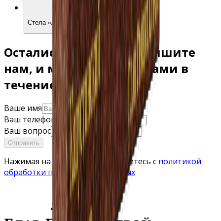
Р02-08
Стела «Арка с розами»
Остались вопросы? Напишите
нам, и мы свяжемся с вами в
течение часа
Ваше имя
Ваш телефон
Ваш вопрос
Отправить
Нажимая на кнопку, вы соглашаетесь с
политикой
обработки персональных данных