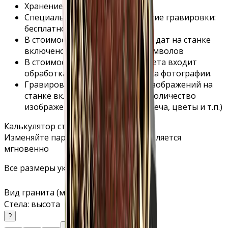
Хранение на складе: бесплатно
Специальное защитное покрытие гравировки:
бесплатно
В стоимость гравировки ФИО и дат на станке
включено любое количество символов
В стоимость гравировки портрета входит
обработка, ретушь и подготовка фотографии.
Гравировка дополнительных изображений на
станке включает в себя любое количество
изображений (фон, эпитафия, свеча, цветы и т.п.)
Калькулятор стоимости
Изменяйте параметры — цена обновляется
мгновенно
Все размеры указаны в сантиметрах.
Вид гранита (мрамора)
▾
Стела: высота
?