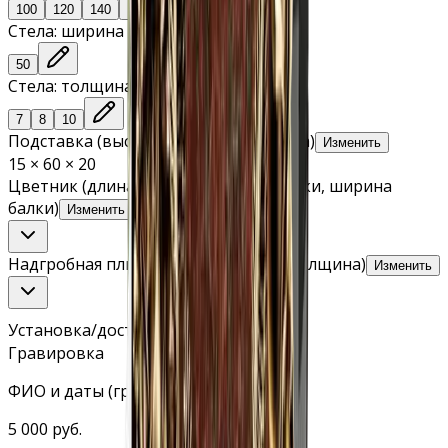
100
120
140
Стела: ширина
50
Стела: толщина
7
8
10
Подставка (высота, ширина, толщина)
Изменить
15 × 60 × 20
Цветник (длина, ширина, высота балки, ширина
балки)
Изменить
Надгробная плита (длина, ширина, толщина)
Изменить
Установка/доставка
Гравировка
ФИО и даты (гравировка станок)
5 000 руб.