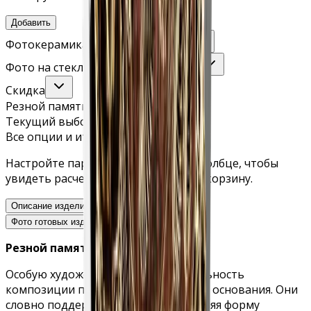
Добавить
Фотокерамика (с учётом врезки)
Фото на стекле (с учётом крепежа)
Скидка
Резной памятник с розами снизу
Текущий выбор
Все опции и итоговая стоимость
Настройте параметры во втором столбце, чтобы
увидеть расчет и добавить товар в корзину.
Описание изделия
Варианты комплектации
Фото готовых изделий
Резной памятник с розами снизу.
Особую художественную выразительность
композиции придают резные розы у основания. Они
словно поддерживают стелу, наполняя форму