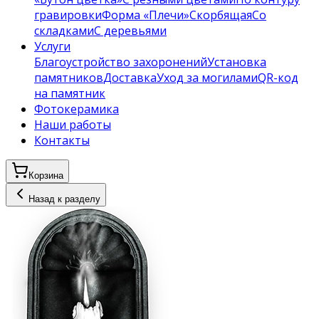
гравировки
Форма «Плечи»
Скорбящая
Со
складками
С деревьями
Услуги
Благоустройство захоронений
Установка
памятников
Доставка
Уход за могилами
QR-код
на памятник
Фотокерамика
Наши работы
Контакты
Корзина
Назад к разделу