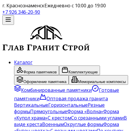
г. Краснознаменск
Ежедневно с 10:00 до 19:00
+7 926 346-20-90
Каталог
Форма памятников
Комплектующие
Оформление памятника
Мемориальные комплексы
Комбинированные памятники
Готовые
памятники
Оптовая продажа гранита
Вертикальные
Горизонтальные
Резные
формы
Прямоугольные
Форма «Волна»
Форма
«Купол храма»
С крестом
Со срезанными углами
В
виде креста
Военным
Округлые формы
Форма
«Бутон цветка»
С резными цветами
По контуру