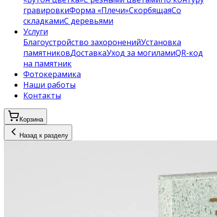
гравировки
Форма «Плечи»
Скорбящая
Со
складками
С деревьями
Услуги
Благоустройство захоронений
Установка
памятников
Доставка
Уход за могилами
QR-код
на памятник
Фотокерамика
Наши работы
Контакты
Корзина
Назад к разделу