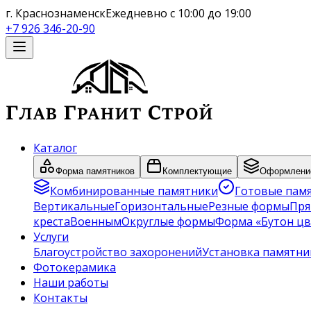
г. Краснознаменск
Ежедневно с 10:00 до 19:00
+7 926 346-20-90
Каталог
Форма памятников
Комплектующие
Оформление
Комбинированные памятники
Готовые пам
Вертикальные
Горизонтальные
Резные формы
Пря
креста
Военным
Округлые формы
Форма «Бутон цв
Услуги
Благоустройство захоронений
Установка памятни
Фотокерамика
Наши работы
Контакты