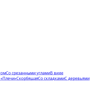
том
Со срезанными углами
В виде
 «Плечи»
Скорбящая
Со складками
С деревьями