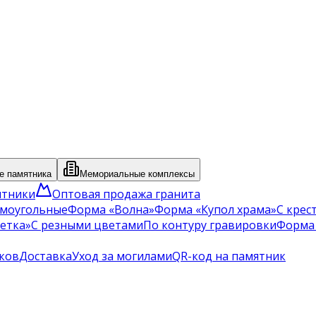
 памятника
Мемориальные комплексы
ятники
Оптовая продажа гранита
моугольные
Форма «Волна»
Форма «Купол храма»
С крес
етка»
С резными цветами
По контуру гравировки
Форма
ков
Доставка
Уход за могилами
QR-код на памятник