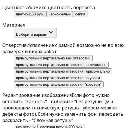
Цветность
Укажите цветность портрета
цветной
150 руб.
черно-белый
сепия
Материал
Выберите вариант
Отверстия
Исполнение с рамкой возможно не во всех
размерах и видах работ
прямоугольник вертикально без отверстий
прямоугольник вертикально отверстия вертикально
прямоугольник вертикально отверстия горизонтально
прямоугольник вертикально отверстия по углам
прямоугольник вертикально отверстия "крестом"
Редактирование изображения
Если фото нужно
оставить "как есть" - выберите "без ретуши" (мы
произведём техническую ретушь - уберём мелкие
дефекты фото). Если нужно заменить фон, переодеть,
раскрасить - "Сложная ретушь"
без ретуши
сложная ретушь
200 руб.