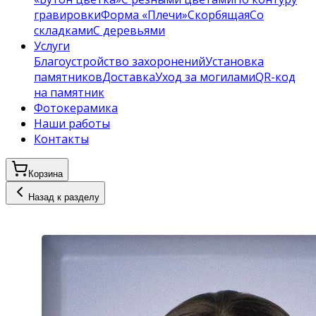
гравировки
Форма «Плечи»
Скорбящая
Со
складками
С деревьями
Услуги
Благоустройство захоронений
Установка
памятников
Доставка
Уход за могилами
QR-код
на памятник
Фотокерамика
Наши работы
Контакты
Корзина
Назад к разделу