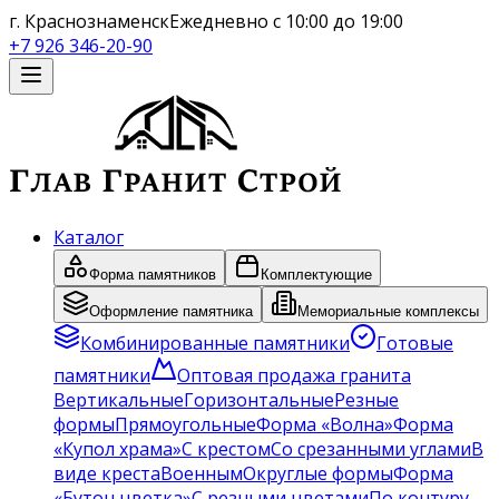
г. Краснознаменск
Ежедневно с 10:00 до 19:00
+7 926 346-20-90
Каталог
Форма памятников
Комплектующие
Оформление памятника
Мемориальные комплексы
Комбинированные памятники
Готовые
памятники
Оптовая продажа гранита
Вертикальные
Горизонтальные
Резные
формы
Прямоугольные
Форма «Волна»
Форма
«Купол храма»
С крестом
Со срезанными углами
В
виде креста
Военным
Округлые формы
Форма
«Бутон цветка»
С резными цветами
По контуру