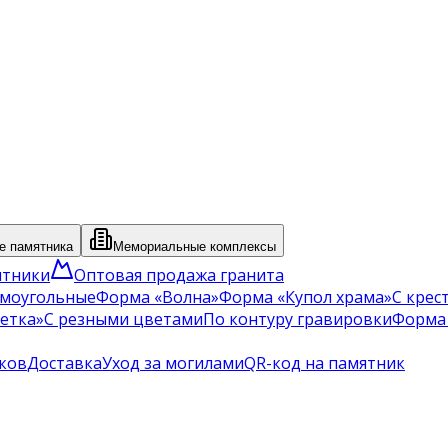
 памятника
Мемориальные комплексы
ятники
Оптовая продажа гранита
моугольные
Форма «Волна»
Форма «Купол храма»
С крес
етка»
С резными цветами
По контуру гравировки
Форма
ков
Доставка
Уход за могилами
QR-код на памятник