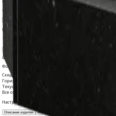
4 000 руб.
Добавить
Гравировка на обратной стороне стелы
7 000 руб.
Добавить
Фотокерамика (с учётом врезки)
Фото на стекле (с учётом крепежа)
Скидка
Горизонтальный памятник «Экран»
Текущий выбор
Все опции и итоговая стоимость
Настройте параметры во втором столбце, чтобы увиде
Описание изделия
Варианты комплектации
Фото готовых изделий