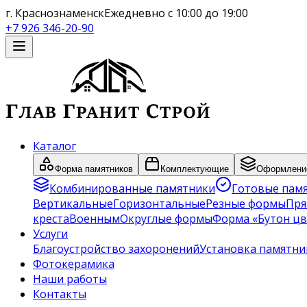
г. Краснознаменск
Ежедневно с 10:00 до 19:00
+7 926 346-20-90
Каталог
Форма памятников
Комплектующие
Оформление
Комбинированные памятники
Готовые пам
Вертикальные
Горизонтальные
Резные формы
Пря
креста
Военным
Округлые формы
Форма «Бутон цв
Услуги
Благоустройство захоронений
Установка памятни
Фотокерамика
Наши работы
Контакты