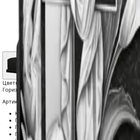
Цветник
Горизонтальный памятник «Экран»
Артикул - Г02-01
Качество гранита: высшее
Гарантия на материал: 40 лет.
Гарантия на установку 3 года.
Полировка: бесплатно (все стороны)