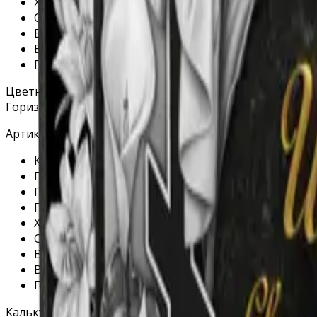
Хранение на складе: бесплатно
Специальное защитное покрытие гравировки: бе
В стоимость гравировки на станке ФИО и дат вк
В стоимость гравировки портрета входит обрабо
Гравировка дополнительных изображений на станк
Цветник
Горизонтальный памятник «Экран»
Артикул - Г02-01
Качество гранита: высшее
Гарантия на материал: 40 лет.
Гарантия на установку 3 года.
Полировка: бесплатно (все стороны)
Хранение на складе: бесплатно
Специальное защитное покрытие гравировки: бе
В стоимость гравировки на станке ФИО и дат вк
В стоимость гравировки портрета входит обрабо
Гравировка дополнительных изображений на станк
Калькулятор стоимости