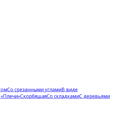
том
Со срезанными углами
В виде
 «Плечи»
Скорбящая
Со складками
С деревьями