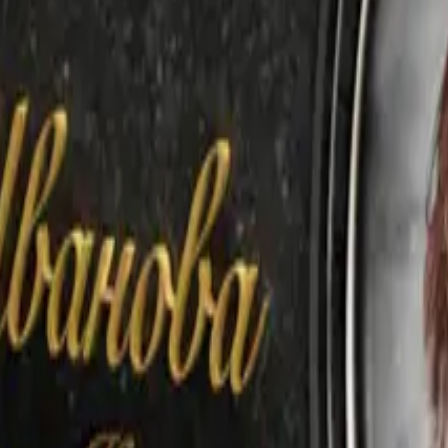
сплатно
лючено любое количество символов
тка, ретушь и подготовка фотографии.
е включает в себя любое количество изображений (фон, 
сплатно
лючено любое количество символов
тка, ретушь и подготовка фотографии.
е включает в себя любое количество изображений (фон, 