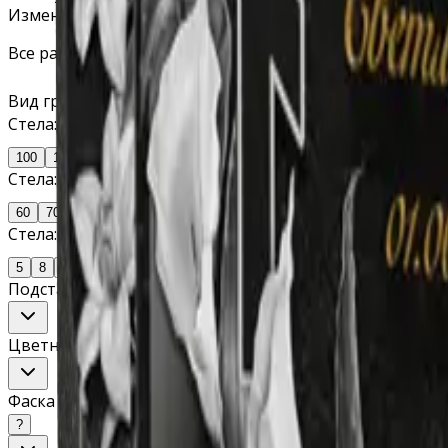
Изменяйте параметры — цена обновляется мгновенно
Все размеры указаны в сантиметрах.
Вид гранита (мрамора)
▾
Стела: длина
100
120
Стела: ширина
60
70
Стела: толщина
5
8
10
Подставка (высота, ширина, толщина)
Изменить
Цветник (длина, ширина, высота балки, ширина балки)
Фаска
?